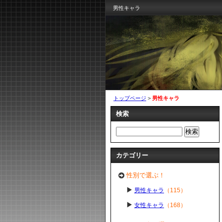
男性キャラ
トップページ
>
男性キャラ
検索
カテゴリー
性別で選ぶ！
男性キャラ
（115）
女性キャラ
（168）