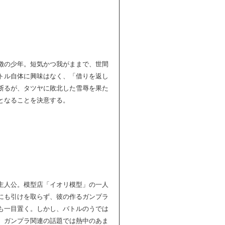
徴の少年。短気かつ我がままで、世間
トル自体に興味はなく、「借りを返し
断るが、タツヤに敗北した雪辱を果た
となることを決意する。
主人公。模型店「イオリ模型」の一人
にも引けを取らず、彼の作るガンプラ
も一目置く。しかし、バトルのうでは
。ガンプラ関連の話題では熱中のあま