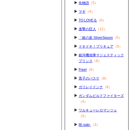
化物語
（5）
マギ
（4）
TO LOVEる
（0）
進撃の巨人
（12）
「銀の匙 SilverSpoon
（5）
ドキドキ！プリキュア
（5）
銀河機攻隊マジェスティック
プリンス
（8）
Free!
（6）
黒子のバスケ
（8）
ガリレイドンナ
（6）
ガンダムビルドファイターズ
（4）
ワルキューレロマンツェ
（5）
咲-saki-
（3）