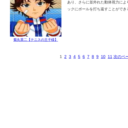
あり、さらに並外れた動体視力によ
ックにボールを打ち返すことができ
菊丸英二【テニスの王子様】
1
2
3
4
5
6
7
8
9
10
11
次のペ