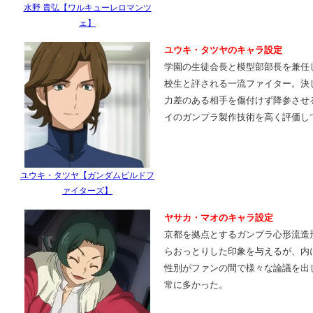
水野 貴弘【ワルキューレロマンツ
ェ】
ユウキ・タツヤのキャラ設定
学園の生徒会長と模型部部長を兼任
校生と評される一流ファイター。決
力差のある相手を傷付けず降参させ
イのガンプラ製作技術を高く評価し
ユウキ・タツヤ【ガンダムビルドフ
ァイターズ】
ヤサカ・マオのキャラ設定
京都を拠点とするガンプラ心形流造
らおっとりした印象を与えるが、内
性別がファンの間で様々な論議を出
常に多かった。