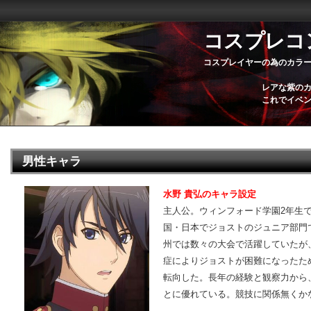
コスプレコ
コスプレイヤーの為のカラ
レアな紫の
これでイベ
男性キャラ
水野 貴弘のキャラ設定
主人公。ウィンフォード学園2年生
国・日本でジョストのジュニア部門
州では数々の大会で活躍していたが
症によりジョストが困難になったた
転向した。長年の経験と観察力から
とに優れている。競技に関係無くか