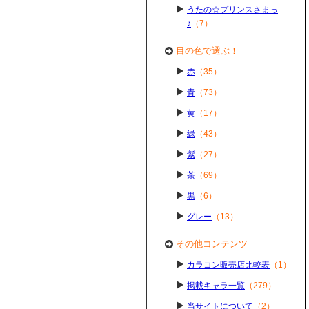
うたの☆プリンスさまっ
♪
（7）
目の色で選ぶ！
赤
（35）
青
（73）
黄
（17）
緑
（43）
紫
（27）
茶
（69）
黒
（6）
グレー
（13）
その他コンテンツ
カラコン販売店比較表
（1）
掲載キャラ一覧
（279）
当サイトについて
（2）