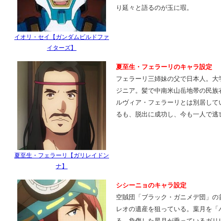
り延々と語るのが玉に瑕。
イオリ・セイ【ガンダムビルドファ
イターズ】
夏至生・フェラーリのキャラ設定
フェラーリ三姉妹の父で日本人。大
ジニア。髪で中南米山岳地帯の民族
ルヴィア・フェラーリとは別居して
るも、脱出に成功し、今も一人で逃
夏至生・フェラーリ【ガリレイドン
ナ】
シシーニョのキャラ設定
空賊団「ブラック・ガニメデ団」の
レオの遺産を狙っている。葉月を「
る。負傷した星月が乗っているガリ