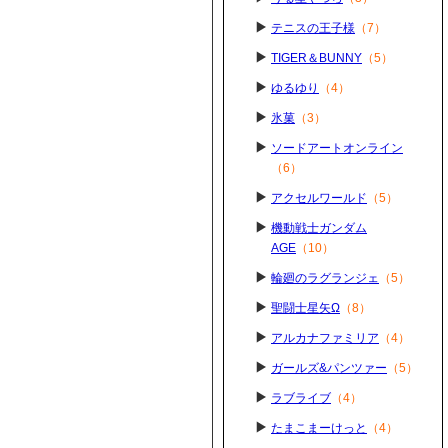
テニスの王子様
（7）
TIGER＆BUNNY
（5）
ゆるゆり
（4）
氷菓
（3）
ソードアートオンライン
（6）
アクセルワールド
（5）
機動戦士ガンダム
AGE
（10）
輪廻のラグランジェ
（5）
聖闘士星矢Ω
（8）
アルカナファミリア
（4）
ガールズ&パンツァー
（5）
ラブライブ
（4）
たまこまーけっと
（4）