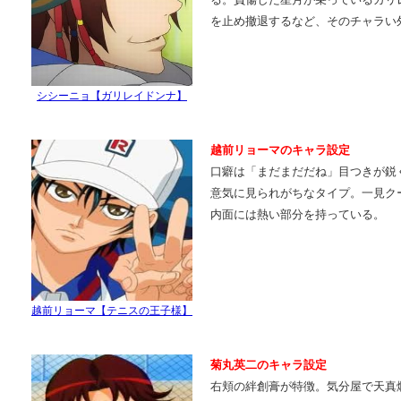
を止め撤退するなど、そのチャラい
シシーニョ【ガリレイドンナ】
越前リョーマのキャラ設定
口癖は「まだまだだね」目つきが鋭
意気に見られがちなタイプ。一見ク
内面には熱い部分を持っている。
越前リョーマ【テニスの王子様】
菊丸英二のキャラ設定
右頬の絆創膏が特徴。気分屋で天真