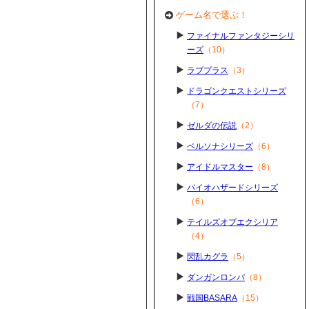
ゲーム名で選ぶ！
ファイナルファンタジーシリ
ーズ
（10）
ラブプラス
（3）
ドラゴンクエストシリーズ
（7）
ゼルダの伝説
（2）
ペルソナシリーズ
（6）
アイドルマスター
（8）
バイオハザードシリーズ
（6）
テイルズオブエクシリア
（4）
閃乱カグラ
（5）
ダンガンロンパ
（8）
戦国BASARA
（15）