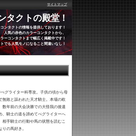
サイトマップ
ンタクトの殿堂！
ーコンタクトの情報を提供しております！
人気の赤色のカラーコンタクトから、
カラーコンタクトまで幅広く掲載中です！
ントでも人気モノになること間違いなし！
でべグライター科専攻。子供の頃から母
で無敗と謳われた天才騎士。本場の欧
、数年前の大会決勝での大怪我の後遺
め、騎士の道を諦めてべグライターへ
、相手騎士の行動や馬の状態を読むこ
なりの馬好き。