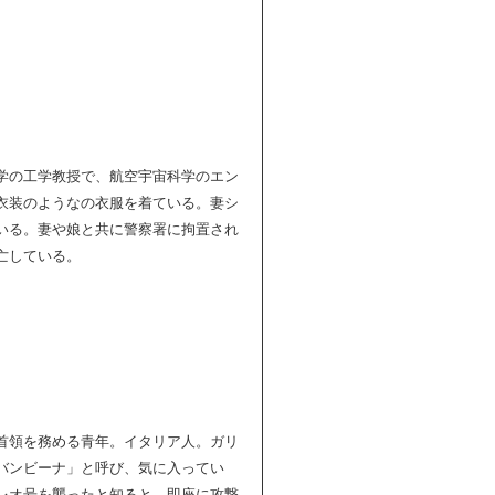
学の工学教授で、航空宇宙科学のエン
衣装のようなの衣服を着ている。妻シ
いる。妻や娘と共に警察署に拘置され
亡している。
首領を務める青年。イタリア人。ガリ
バンビーナ」と呼び、気に入ってい
レオ号を襲ったと知ると、即座に攻撃