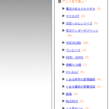
アニメ名で選ぶ！
魔法少女まどかマギカ
（5）
マクロスF
（3）
涼宮ハルヒシリーズ
（5）
荒川アンダーザブリッジ
（9）
VOCALOID
（10）
ワンピース
（2）
DOG DAYS
（5）
侵略!イカ娘
（1）
けいおん!
（5）
とある科学の超電磁砲
（4）
とある魔術の禁書目録
（1）
銀魂
（4）
BLEACH
（6）
うる星やつら
（3）