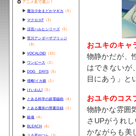
アニメ名で選ぶ！
魔法少女まどかマギカ
（5）
マクロスF
（3）
涼宮ハルヒシリーズ
（5）
荒川アンダーザブリッジ
おユキのキャ
（9）
VOCALOID
（10）
物静かだが、
ワンピース
（2）
はできないが
DOG DAYS
（5）
目にあう」と
侵略!イカ娘
（1）
けいおん!
（5）
おユキのコス
とある科学の超電磁砲
（4）
物静かな雰囲
とある魔術の禁書目録
（1）
銀魂
（4）
さUPがうれ
BLEACH
（6）
かながらも美
うる星やつら
（3）