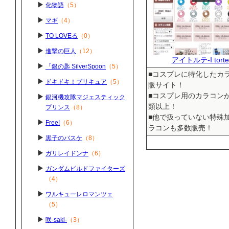
化物語
（5）
マギ
（4）
TO LOVEる
（0）
進撃の巨人
（12）
アイトルテ-I torte
「銀の匙 SilverSpoon
（5）
■コスプレに特化したカ
ドキドキ！プリキュア
（5）
販サイト！
■コスプレ用のカラコンが
銀河機攻隊マジェスティック
類以上！
プリンス
（8）
■他で扱っていない特殊
Free!
（6）
ラコンも多数販売！
黒子のバスケ
（8）
ガリレイドンナ
（6）
ガンダムビルドファイターズ
（4）
ワルキューレロマンツェ
（5）
咲-saki-
（3）