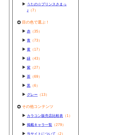
うたの☆プリンスさまっ
♪
（7）
目の色で選ぶ！
赤
（35）
青
（73）
黄
（17）
緑
（43）
紫
（27）
茶
（69）
黒
（6）
グレー
（13）
その他コンテンツ
カラコン販売店比較表
（1）
掲載キャラ一覧
（279）
当サイトについて
（2）