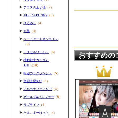
テニスの王子様
（7）
TIGER＆BUNNY
（5）
ゆるゆり
（4）
氷菓
（3）
ソードアートオンライン
（6）
アクセルワールド
（5）
おすすめのコ
機動戦士ガンダム
AGE
（10）
輪廻のラグランジェ
（5）
聖闘士星矢Ω
（8）
アルカナファミリア
（4）
ガールズ&パンツァー
（5）
ラブライブ
（4）
たまこまーけっと
（4）