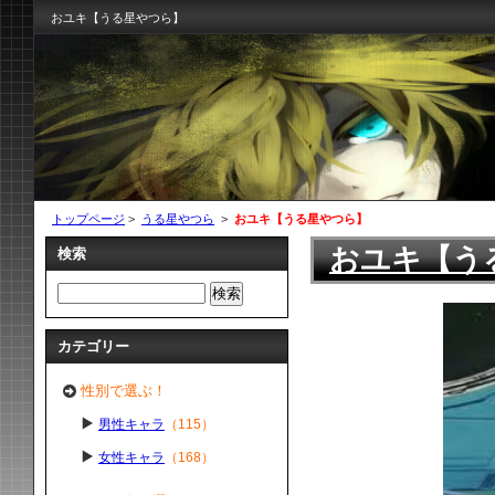
おユキ【うる星やつら】
トップページ
>
うる星やつら
>
おユキ【うる星やつら】
おユキ【う
検索
カテゴリー
性別で選ぶ！
男性キャラ
（115）
女性キャラ
（168）