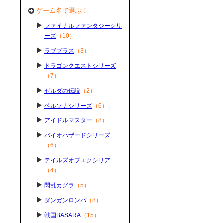
ゲーム名で選ぶ！
ファイナルファンタジーシリ
ーズ
（10）
ラブプラス
（3）
ドラゴンクエストシリーズ
（7）
ゼルダの伝説
（2）
ペルソナシリーズ
（6）
アイドルマスター
（8）
バイオハザードシリーズ
（6）
テイルズオブエクシリア
（4）
閃乱カグラ
（5）
ダンガンロンパ
（8）
戦国BASARA
（15）