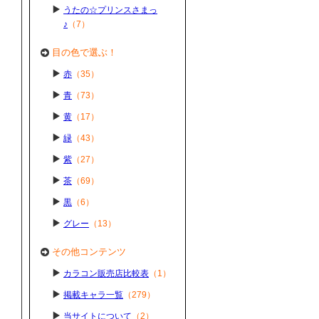
うたの☆プリンスさまっ
♪
（7）
目の色で選ぶ！
赤
（35）
青
（73）
黄
（17）
緑
（43）
紫
（27）
茶
（69）
黒
（6）
グレー
（13）
その他コンテンツ
カラコン販売店比較表
（1）
掲載キャラ一覧
（279）
当サイトについて
（2）