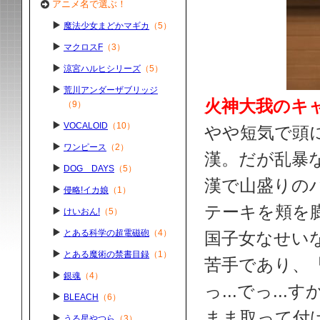
アニメ名で選ぶ！
魔法少女まどかマギカ
（5）
マクロスF
（3）
涼宮ハルヒシリーズ
（5）
荒川アンダーザブリッジ
火神大我のキ
（9）
VOCALOID
（10）
やや短気で頭
ワンピース
（2）
漢。だが乱暴
DOG DAYS
（5）
漢で山盛りの
侵略!イカ娘
（1）
テーキを頬を
けいおん!
（5）
とある科学の超電磁砲
（4）
国子女なせい
とある魔術の禁書目録
（1）
苦手であり、「
銀魂
（4）
っ...でっ.
BLEACH
（6）
まま取って付
うる星やつら
（3）