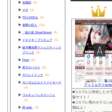
化物語
（5）
マギ
（4）
TO LOVEる
（0）
進撃の巨人
（12）
「銀の匙 SilverSpoon
（5）
ドキドキ！プリキュア
（5）
銀河機攻隊マジェスティック
プリンス
（8）
Free!
（6）
黒子のバスケ
（8）
ガリレイドンナ
（6）
ガンダムビルドファイターズ
アイトルテ-I torte
（4）
■コスプレに特化したカ
ワルキューレロマンツェ
販サイト！
（5）
■コスプレ用のカラコンが
類以上！
咲-saki-
（3）