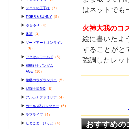
テニスの王子様
（7）
はネットでも
TIGER＆BUNNY
（5）
ゆるゆり
（4）
火神大我のコ
氷菓
（3）
絵に書いたよ
ソードアートオンライン
することがと
（6）
アクセルワールド
（5）
強調したレッ
機動戦士ガンダム
AGE
（10）
輪廻のラグランジェ
（5）
聖闘士星矢Ω
（8）
アルカナファミリア
（4）
ガールズ&パンツァー
（5）
ラブライブ
（4）
おすすめのコ
たまこまーけっと
（4）