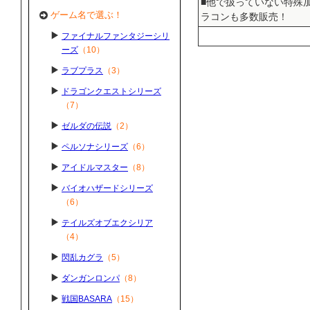
■他で扱っていない特殊
ゲーム名で選ぶ！
ラコンも多数販売！
ファイナルファンタジーシリ
ーズ
（10）
ラブプラス
（3）
ドラゴンクエストシリーズ
（7）
ゼルダの伝説
（2）
ペルソナシリーズ
（6）
アイドルマスター
（8）
バイオハザードシリーズ
（6）
テイルズオブエクシリア
（4）
閃乱カグラ
（5）
ダンガンロンパ
（8）
戦国BASARA
（15）