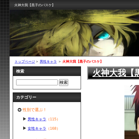
火神大我【黒子のバスケ】
トップページ
>
男性キャラ
>
火神大我【黒子のバスケ】
火神大我【
検索
カテゴリー
性別で選ぶ！
男性キャラ
（115）
女性キャラ
（168）